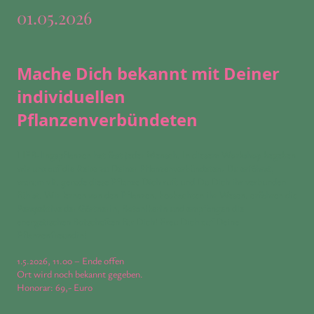
01.05.2026
Mache Dich bekannt mit Deiner
individuellen
Pflanzenverbündeten
LIEB-lingspflanzen hat fast jeder Mensch. In diesem Workshop begeben
wir uns auf die Reise zu Deiner Pflanzenverbündeten. Du erfährst,
warum vlt. gerade diese Pflanze Dich ruft und Du Dich ihr verbunden
fühlst. Wir lernen von den Pflanzen, beobachten ihr Wesen, erfahren die
Perspektive der Gärtnerin, Botanikerin und empfangen die
energetischen Botschaften für Dich! Freu Dich auf Deine
Pflanzenfreundin!
1.5.2026, 11.00 – Ende offen
Ort wird noch bekannt gegeben.
Honorar: 69,- Euro