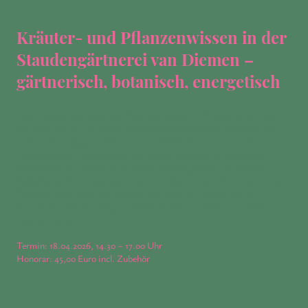
Kräuter- und Pflanzenwissen in der
Staudengärtnerei van Diemen –
gärtnerisch, botanisch, energetisch
In der Staudengärtnerei von Diana und Johan van Diemen leben viele
Pflanzen, die wir auf einem gemeinsamen Spaziergang kennenlernen
wollen. Hier begegnen Sie bekannten Wildkräutern, wie unbekannten
Kulturpflanzen. Sie erfahren über deren gärtnerisch-botanischen
Besonderheiten und die damit zusammenhängenden individuellen
Bedürfnisse. Ganz besonders intensiv beleuchten wir die heilwirksamen
Pflanzen und ernten hier und da etwas für eine Tinktur, die im
Anschluss an den Spaziergang jede/r für die eigene Hausapotheke
ansetzen kann.
Termin: 18.04.2026, 14.30 – 17.00 Uhr
Honorar: 45,00 Euro incl. Zubehör