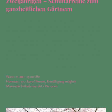
Zweijährigen – Seminarreihe zum
ganzheitlichen Gärtnern
Gärtnern im Frühling, Aussaaten, Stecklinge, Beetvorbereitungen
kombiniert mit der Unterstützung von Pflanzenstärkungsmitteln und
den heilkräften der Pflanzen für gesundes Wachstum. Was wird wann
und wie gesät, von welchen Pflanzen mache ich Stecklinge ? Wie wird
wo gesät und zu welcher Zeit? In diesem Workshop teile ich mein
langjähriges Wisssen zum Thema Vermehrung und jede/r darf selbst
ausprobieren wie die Vermehrungsgärtnerei für sie und ihn ist. Mögen
sich ganz neue Pflanzen in diesem Jahr auf Ihrem Balkon, Garten und
Beeten ansiedeln und die Städte verschönern!
Ort wird noch bekannt gegeben im Düsseldorfer Raum
Wann: 11.00 – 15.00 Uhr
Honorar:. 77,- Euro/ Person, Ermäßigung möglich
Maximale Teilnehmerzahl 7 Personen