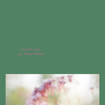
Wer schon mal in der Garten- und Parkanlage von Schloß Dyck war, der
weiß, welche wunderschönen alten und jungen Baumgeister dort
wohnen.
An diesem ersten Termin wollen wir uns mit den alten Bäumen bekannt
machen.
Es geht um die Baumart, die Signatur, die Heilkräfte, Mythologien und
Geschichten.
Ein erstes Kennenlernen und Begrüßen. Im Jahresverlauf werden wir uns
tiefer mit ihnen beschäftigen.
Zeitraum:
11.00 Uhr, 2-3 h
Honorar:
33,- Euro p. Person