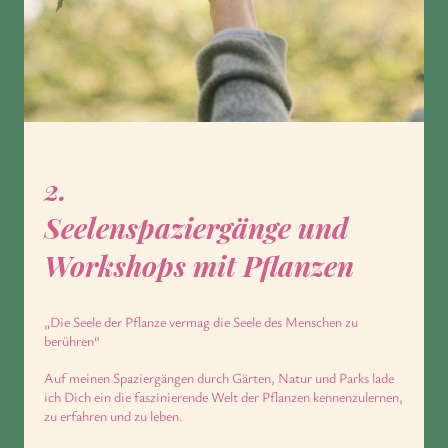
2.
Seelenspaziergänge und
Workshops mit Pflanzen
„Die Seele der Pflanze vermag die Seele des Menschen zu
berühren“
Auf meinen Spaziergängen durch Gärten, Natur und Parks lade
ich Dich ein die faszinierende Welt der Pflanzen kennenzulernen,
zu erfahren und zu leben.